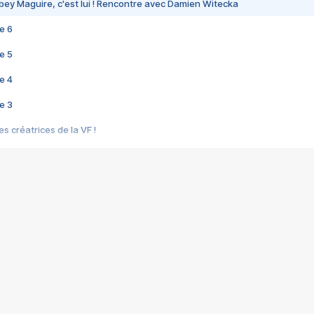
bey Maguire, c'est lui ! Rencontre avec Damien Witecka
e 6
e 5
e 4
e 3
s créatrices de la VF !
e 2
e 1
e Mektoub My Love arrive enfin ! Rencontre avec Shaïn Boumedine et Sal
i : après Toni en famille
elle réalise le bouleversant Dites lui que je l'aime
ais ! Rencontre autour de Vie privée de Rebecca Zlotowski
 de Marguerite, Grave... Rencontre avec Ella Rumpf